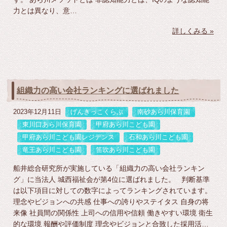
力とは異なり、意…
詳しくみる »
組織力の高い会社ランキングに選ばれました
2023年12月11日
げんきっこくらぶ
南砂あら川保育園
東川口あら川保育園
甲府あら川こども園
甲府あら川こども園レジデンス
石和あら川こども園
竜王あら川こども園
笛吹あら川こども園
船井総合研究所が実施している「組織力の高い会社ランキン
グ」に当法人 城西福祉会が第4位に選ばれました。 判断基準
は以下項目に対しての数字によってランキングされています。
理念やビジョンへの共感 仕事への誇りやステイタス 自身の将
来像 社員間の関係性 上司への信用や信頼 働きやすい環境 衛生
的な環境 報酬や評価制度 理念やビジョンと合致した採用活…