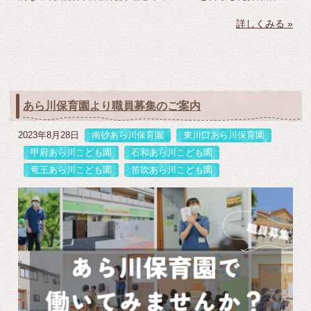
詳しくみる »
あら川保育園より職員募集のご案内
2023年8月28日
南砂あら川保育園
東川口あら川保育園
甲府あら川こども園
石和あら川こども園
竜王あら川こども園
笛吹あら川こども園