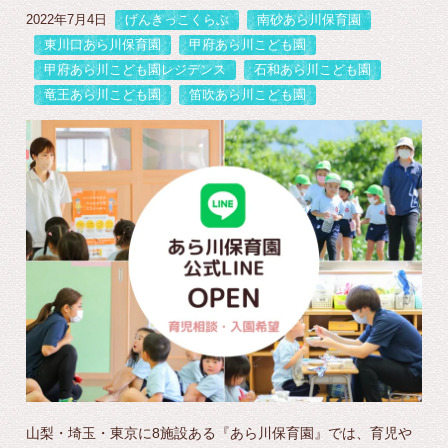
2022年7月4日
げんきっこくらぶ
南砂あら川保育園
東川口あら川保育園
甲府あら川こども園
甲府あら川こども園レジデンス
石和あら川こども園
竜王あら川こども園
笛吹あら川こども園
山梨・埼玉・東京に8施設ある『あら川保育園』では、育児や