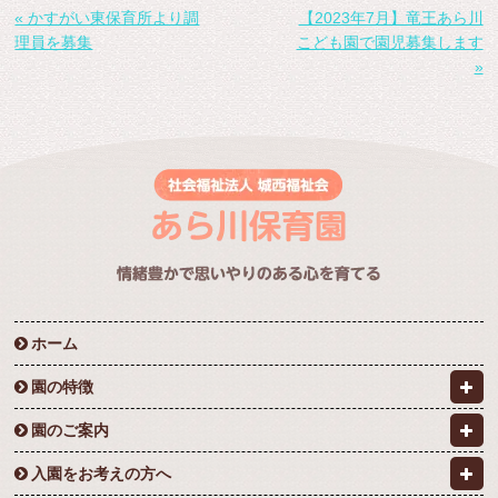
« かすがい東保育所より調
【2023年7月】竜王あら川
理員を募集
こども園で園児募集します
»
ホーム
園の特徴
園のご案内
入園をお考えの方へ